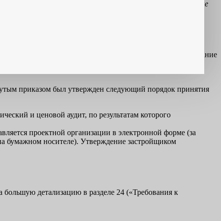
ми подпунктами, детализирующими их содержание), которые
ии процесс реализуется крайне непоследовательно. Подписание
й проект, бывает, что отвергается просто потому, что в
нутым приказом был утвержден следующий порядок принятия
ческий и ценовой аудит, по результатам которого
вляется проектной организации в электронной форме (за
на бумажном носителе). Утверждение застройщиком
а большую детализацию в разделе 24 («Требования к