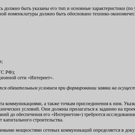
ь должно быть указаны его тип и основные характеристики (по
ной номенклатуры должно быть обосновано технико-экономическ
и;
ТС РФ);
ионной сети «Интернет».
ся обязательным условием при формировании заявки на осущес
та коммуникациями, а также точкам присоединения к ним. Указ
хнических условий. Они должны прилагаться к заданию на про
ний до обеспечения его «Интернетом») требуются исследования
 капитального строительства.
димыми мощностями сетевых коммуникаций определяется в док